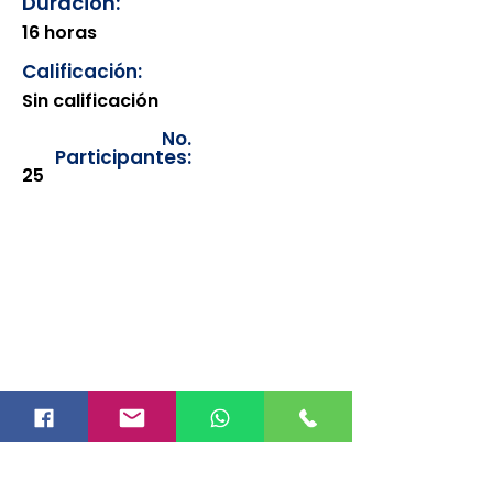
Duración:
16 horas
Calificación:
Sin calificación
No.
Participantes:
25
Los documentos estarán
disponibles para su consulta a
partir de cinco días después de su
emisión. Únicamente se podrán
visualizar las constancias
correspondientes del año en
curso. Si requiere consultar una
constancia de años anteriores, le
solicitamos amablemente que
realice la solicitud a través de