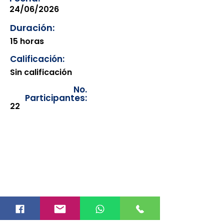
24/06/2026
Duración:
15 horas
Calificación:
Sin calificación
No.
Participantes:
22
Los documentos estarán
disponibles para su consulta a
partir de cinco días después de su
emisión. Únicamente se podrán
visualizar las constancias
correspondientes del año en
curso. Si requiere consultar una