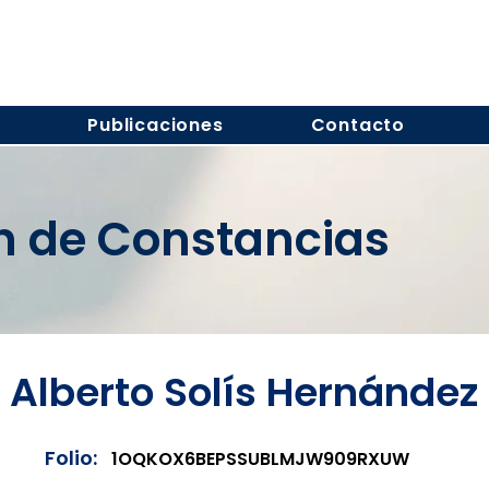
s
Publicaciones
Contacto
ón de Constancias
Alberto Solís Hernández
Folio:
1OQKOX6BEPSSUBLMJW909RXUW