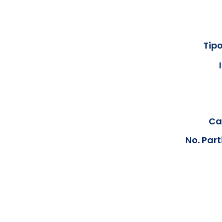
Tipo
Cal
No. Part
Los documentos estarán disp
podrán visualizar las consta
anteriores, le solicit
info@hegacalidad.com
o ing