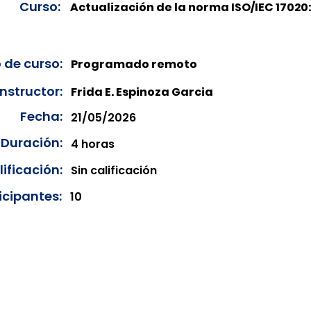
Curso:
Actualización de la norma ISO/IEC 17020
 de curso:
Programado remoto
Instructor:
Frida E. Espinoza Garcia
Fecha:
21/05/2026
Duración:
4 horas
ificación:
Sin calificación
icipantes:
10
onibles para su consulta a partir de cinco días después de 
ncias correspondientes del año en curso. Si requiere consul
amos amablemente que realice la solicitud a través de nuestr
resando su solicitud desde el apartado "Contacto > Comuníc