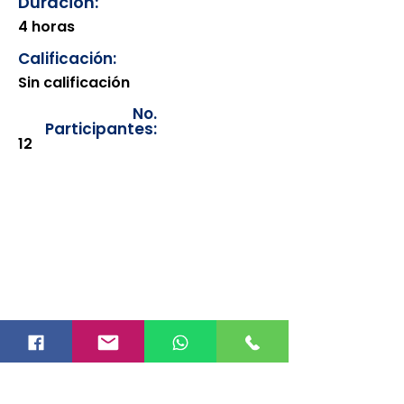
Duración:
4 horas
Calificación:
Sin calificación
No.
Participantes:
12
Los documentos estarán
disponibles para su consulta a
partir de cinco días después de su
emisión. Únicamente se podrán
visualizar las constancias
correspondientes del año en
curso. Si requiere consultar una
constancia de años anteriores, le
solicitamos amablemente que
realice la solicitud a través de