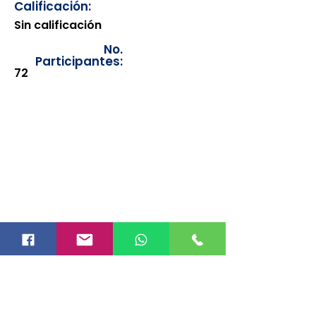
Calificación:
Sin calificación
No.
Participantes:
72
Los documentos estarán
disponibles para su consulta a
partir de cinco días después de su
emisión. Únicamente se podrán
visualizar las constancias
correspondientes del año en
curso. Si requiere consultar una
constancia de años anteriores, le
solicitamos amablemente que
realice la solicitud a través de
nuestro correo electrónico
info@hegacalidad.com
o