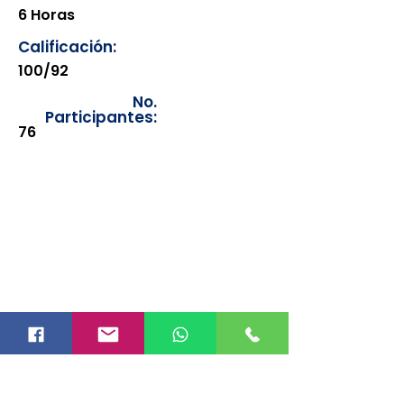
6 Horas
Calificación:
100/92
No.
Participantes:
76
Los documentos estarán
disponibles para su consulta a
partir de cinco días después de su
emisión. Únicamente se podrán
visualizar las constancias
correspondientes del año en
curso. Si requiere consultar una
constancia de años anteriores, le
solicitamos amablemente que
realice la solicitud a través de