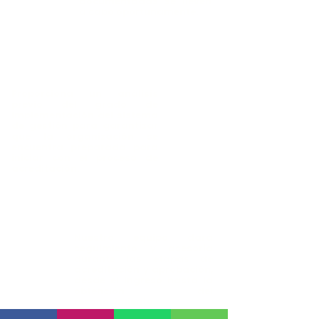
documentadas se lleven
a cabo oportunamente.
Auditoría
Interna
Proporciona un análisis
previo del grado de
implementación del sistema
de gestión para garantizar
que la organización se
encuentra preparada para
iniciar con el proceso de
acreditación.
Proceso de
acreditación
Nuestro equipo dará
seguimiento y asesoría
durante las etapas de
acreditación y aprobación,
desde el ingreso hasta la
obtención del
reconocimiento.