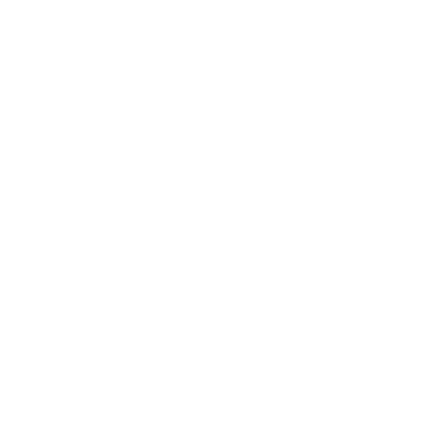
de tu organización en los
fundamentos legales y
normativos para la
correcta implementación
del sistema de gestión.
Desarrollo del
SG
Diseñamos el sistema de
gestión acorde con las
operaciones de tu
organización y con los
requisitos normativos
aplicables
Implementación SG
Damos seguimiento junto
con tu personal para
asegurar que las
actividades e
instrucciones que estan