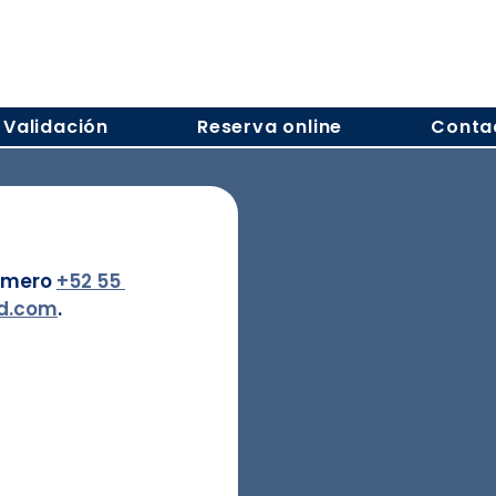
Validación
Reserva online
Conta
úmero 
+52 55 
d.com
.