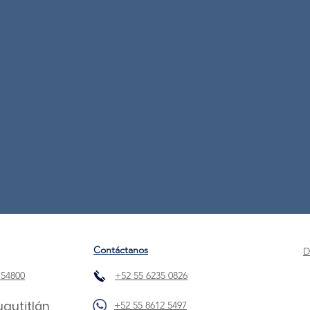
Contáctanos
D
 54800
+52 55 6235 0826
uautitlán,
+52 55 8612 5497