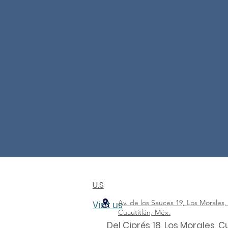
U.S
Av. de los Sauces 19, Los Morales,
Visit us
Cuautitlán, Méx.
Del Ciprés 18, Los Morales, C