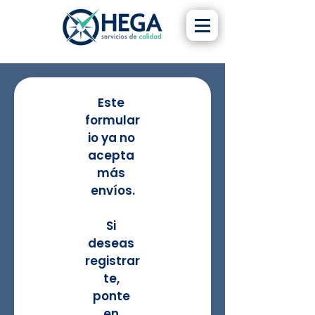
Este 
formular
io ya no 
acepta 
más 
envíos.
Si 
deseas 
registrar
te, 
ponte 
en 