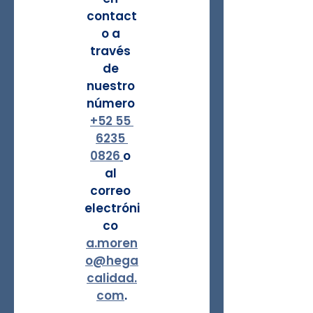
contact
o a 
través 
de 
nuestro 
número 
+52 55 
6235 
0826
o 
al 
correo 
electróni
co 
a.moren
o@hega
calidad.
com
.