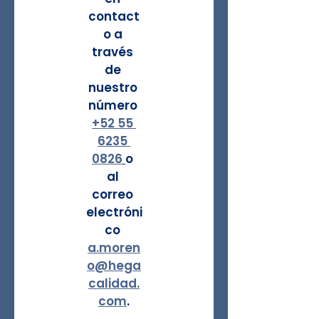
contact
o a 
través 
de 
nuestro 
número 
+52 55 
6235 
0826
o 
al 
correo 
electróni
co 
a.moren
o@hega
calidad.
com
.