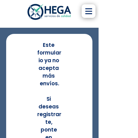
Este 
formular
io ya no 
acepta 
más 
envíos.
Si 
deseas 
registrar
te, 
ponte 
en 