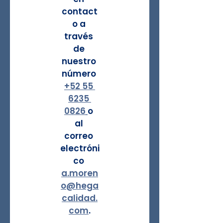
contact
o a 
través 
de 
nuestro 
número 
+52 55 
6235 
0826
o 
al 
correo 
electróni
co 
a.moren
o@hega
calidad.
com
.