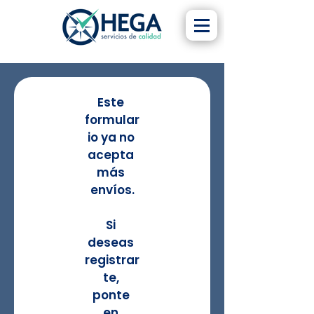
Este 
formular
io ya no 
acepta 
más 
envíos.
Si 
deseas 
registrar
te, 
ponte 
en 