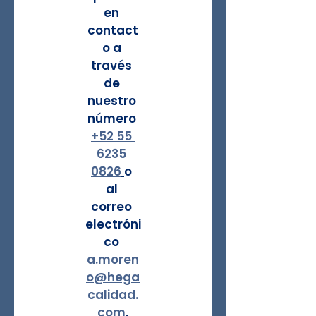
en 
contact
o a 
través 
de 
nuestro 
número 
+52 55 
6235 
0826
o 
al 
correo 
electróni
co 
a.moren
o@hega
calidad.
com
.