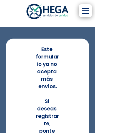
Este 
formular
io ya no 
acepta 
más 
envíos.
Si 
deseas 
registrar
te, 
ponte 