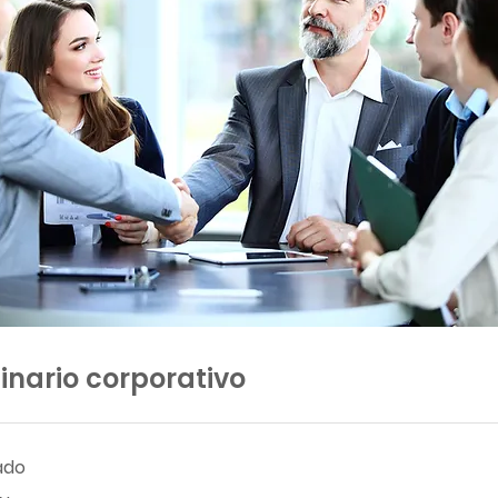
nario corporativo
zado