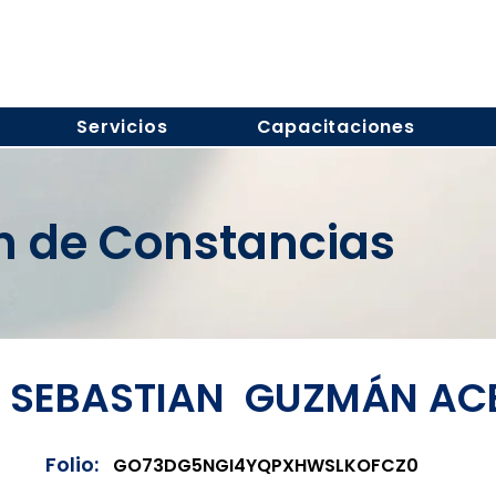
Servicios
Capacitaciones
ón de Constancias
 SEBASTIAN GUZMÁN A
Folio:
GO73DG5NGI4YQPXHWSLKOFCZ0