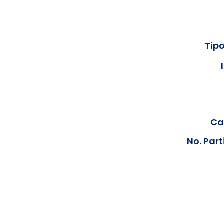
Tipo
Cal
No. Part
Los documentos estarán disp
podrán visualizar las consta
anteriores, le solicit
info@hegacalidad.com
o ing