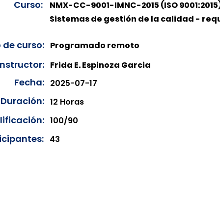
Curso:
NMX-CC-9001-IMNC-2015 (ISO 9001:2015
Sistemas de gestión de la calidad - requ
 de curso:
Programado remoto
Instructor:
Frida E. Espinoza Garcia
Fecha:
2025-07-17
Duración:
12 Horas
ificación:
100/90
icipantes:
43
onibles para su consulta a partir de cinco días después de 
ncias correspondientes del año en curso. Si requiere consul
amos amablemente que realice la solicitud a través de nuestr
resando su solicitud desde el apartado "Contacto > Comuníc