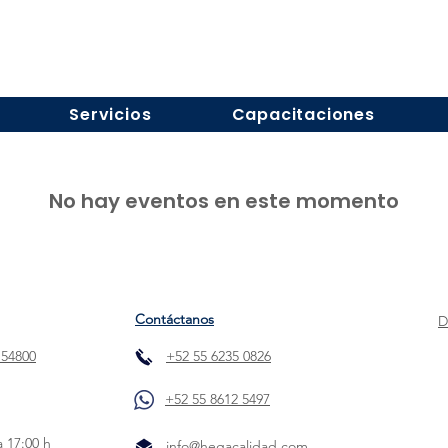
Servicios
Capacitaciones
No hay eventos en este momento
Contáctanos
D
 54800
+52 55 6235 0826
+52 55 8612 5497
a 17:00 h
info@hegacalidad.com