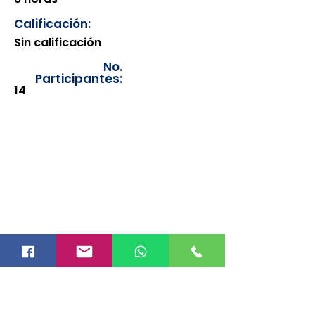
Calificación:
Sin calificación
No.
Participantes:
14
Los documentos estarán
disponibles para su consulta a
partir de cinco días después de su
emisión. Únicamente se podrán
visualizar las constancias
correspondientes del año en
curso. Si requiere consultar una
constancia de años anteriores, le
solicitamos amablemente que
realice la solicitud a través de
nuestro correo electrónico