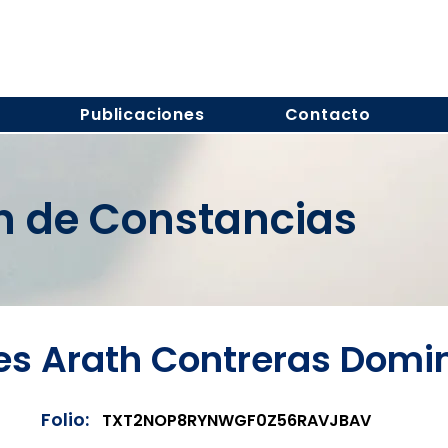
s
Publicaciones
Contacto
ón de Constancias
es Arath Contreras Domi
Folio:
TXT2NOP8RYNWGF0Z56RAVJBAV