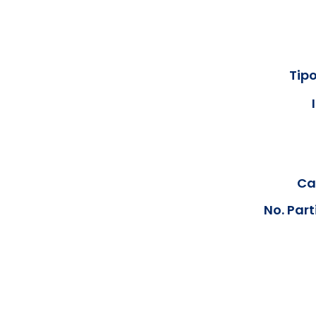
Tipo
Cal
No. Part
Los documentos estarán disp
podrán visualizar las consta
anteriores, le solicit
info@hegacalidad.com
o ing