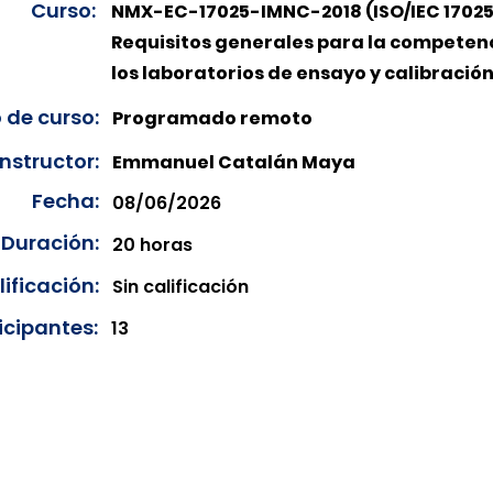
Curso:
NMX-EC-17025-IMNC-2018 (ISO/IEC 17025
Requisitos generales para la competen
los laboratorios de ensayo y calibración
 de curso:
Programado remoto
Instructor:
Emmanuel Catalán Maya
Fecha:
08/06/2026
Duración:
20 horas
ificación:
Sin calificación
icipantes:
13
onibles para su consulta a partir de cinco días después de 
ncias correspondientes del año en curso. Si requiere consul
amos amablemente que realice la solicitud a través de nuestr
resando su solicitud desde el apartado "Contacto > Comuníc