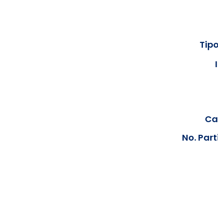
Tipo
Cal
No. Part
Los documentos estarán disp
podrán visualizar las consta
anteriores, le solicit
info@hegacalidad.com
o ing