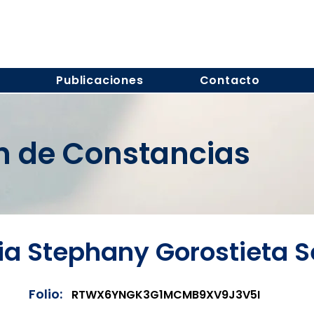
s
Publicaciones
Contacto
ón de Constancias
ia Stephany Gorostieta 
Folio:
RTWX6YNGK3G1MCMB9XV9J3V5I