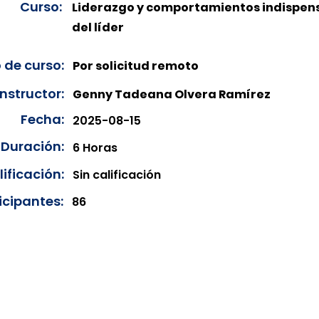
Curso:
Liderazgo y comportamientos indispen
del líder
 de curso:
Por solicitud remoto
Instructor:
Genny Tadeana Olvera Ramírez
Fecha:
2025-08-15
Duración:
6 Horas
ificación:
Sin calificación
icipantes:
86
onibles para su consulta a partir de cinco días después de 
ncias correspondientes del año en curso. Si requiere consul
amos amablemente que realice la solicitud a través de nuestr
resando su solicitud desde el apartado "Contacto > Comuníc