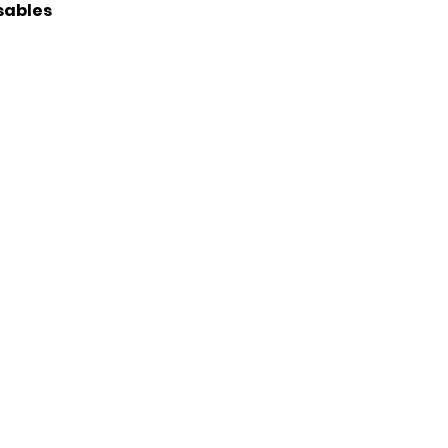
sables
su emisión. Únicamente se
tar una constancia de años
o correo electrónico
ate" de nuestra página web