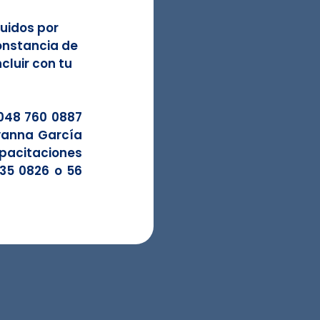
uidos por 
nstancia de 
cluir con tu 
048 760 0887 
anna García 
itaciones 
35 0826 o 56 