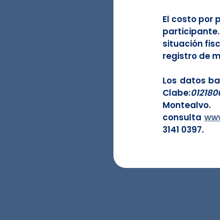
El costo por 
participante
situación fisc
registro de 
Los datos ba
Clabe:
012180
Montealvo.
consulta 
ww
3141 0397.​