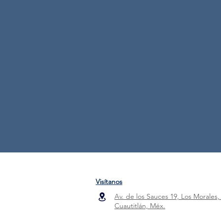
Visítanos
Av. de los Sauces 19, Los Morales,
Cuautitlán, Méx.