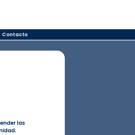
Contacto
ender las 
midad.