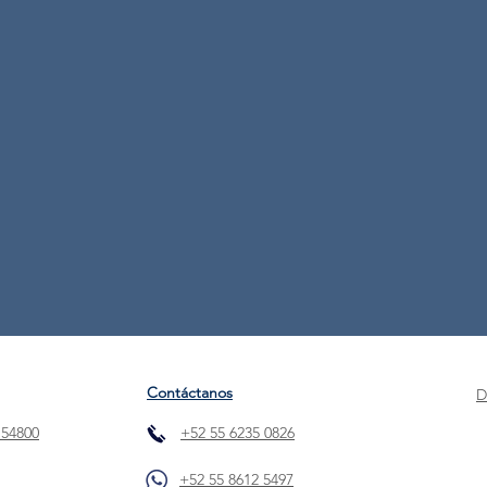
Contáctanos
D
 54800
+52 55 6235 0826
+52 55 8612 5497