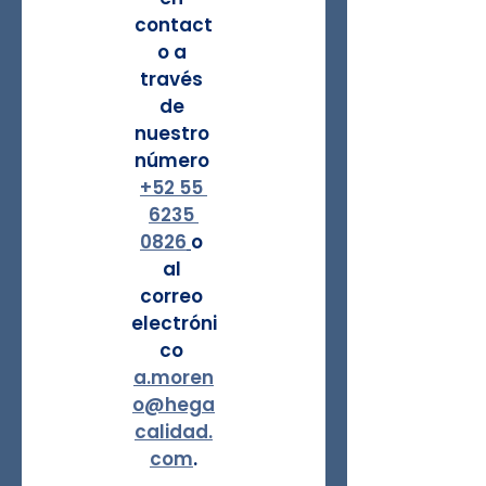
contact
o a 
través 
de 
nuestro 
número 
+52 55 
6235 
0826
o 
al 
correo 
electróni
co 
a.moren
o@hega
calidad.
com
.