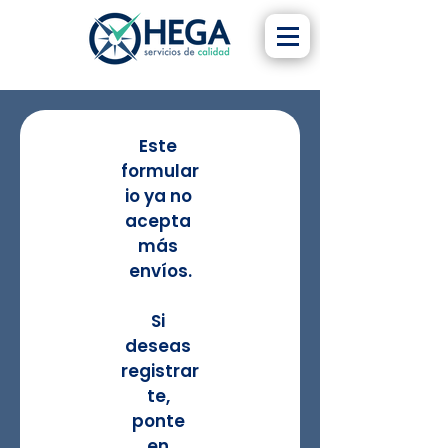
Este 
formular
io ya no 
acepta 
más 
envíos.
Si 
deseas 
registrar
te, 
ponte 
en 